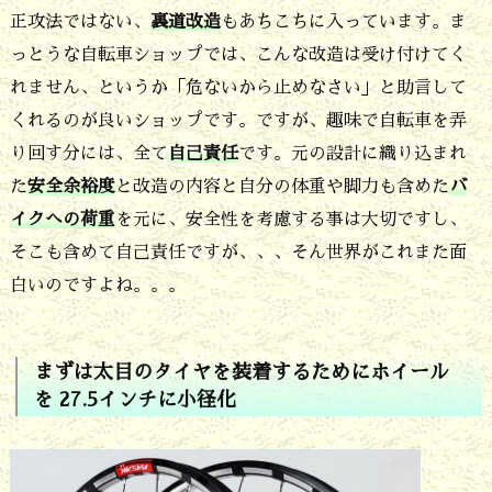
正攻法ではない、
裏道改造
もあちこちに入っています。ま
2.
っとうな自転車ショップでは、こんな改造は受け付けてく
ま
れません、というか「危ないから止めなさい」と助言して
ず
くれるのが良いショップです。ですが、趣味で自転車を弄
は
り回す分には、全て
自己責任
です。元の設計に織り込まれ
太
た
安全余裕度
と改造の内容と自分の体重や脚力も含めた
バ
目
イクへの荷重
を元に、安全性を考慮する事は大切ですし、
そこも含めて自己責任ですが、、、そん世界がこれまた面
の
白いのですよね。。。
タ
イ
ヤ
まずは太目のタイヤを装着するためにホイール
を 27.5インチに小径化
を
装
着