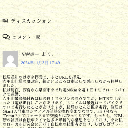
ディスカッション
コメント一覧
より:
田村進一
2024年11月2日 17:49
転居通知のはがき拝受で，ふとURLを拝見．
六甲山仕様の魔改造，細かいところは別として感心しながら拝見し
ました．
私は現在，西宮から泉南市まで片道60kmを週１回１泊でロードバイ
クで通勤．
六甲山最高峰付近は私の週１マラソンの原点ですが，MTBで１度上
った（道路走行）ことがあります．トレイルは最近ロードバイクで
ついで走行したことがありますが，結局ほとんど担ぎ走行．修理は
Giant入門車のシマノメカ部品交換程度までなので，ali（今なら
Temu？）でフォークまで交換とはびっくりです．もっとも，NBL
研の社長は自転車タイヤ他多々革新的な構想をもっており，また私
のローカル研究会に元パナ自転車の技術者がおり，しばしばブレー