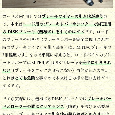
I
K
ロードとMTBとでは
ブレーキワイヤーの引き代が違う
の
ブ
で、本来は
ロード用のブレーキレバーやシフターでMTB用
レ
の DISKブレーキ（機械式）を引くのはダメ
です。ロード
ー
のブレーキの引き代（ブレーキレバーを完全に握りこんだ
キ
時のブレーキワイヤーを引く長さ）は、MTBのブレーキの
ア
7割程度です。なので単純に考えると、ロードバイクのブレ
ーキレバーではMTB用の DISKブレーキを
完全に引ききれ
ダ
ない
（ブレーキをロックさせられない）事態が起きます。
プ
これは
とても危険
な事なので本来はこの様な使い方はダメ
タ
ダメです。
で
対
ですが実際には、機械式のDISKブレーキでは
ブレーキパッ
ドとローターの間にクリアランス
（隙間）を設ける必要が
応
あって、ブレーキワイヤの
引き代の幾らかがこのクリアラ