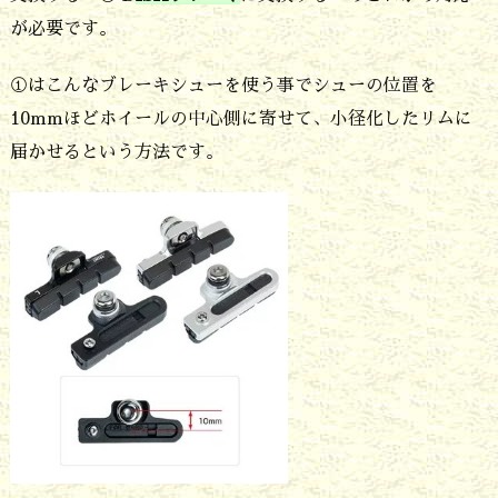
が必要です。
と
移
①はこんなブレーキシューを使う事でシューの位置を
植
10mmほどホイールの中心側に寄せて、小径化したリムに
し
届かせるという方法です。
ま
し
た
5.
フ
ロ
ン
ト
フ