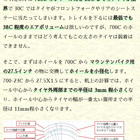
イ
界
で 30C ではタイヤがフロントフォークやリアのシートス
ン
テーに当たってしまいます。トレイルを下るには
最低でも
チ
38C 程度のエアボリューム
は欲しいのですが、700C のホ
に
イールのままではどう考えてもこの太さのタイヤは装着は
できません。
小
径
そこで、まずはホイールを 700C から
マウンテンバイク用
化
の27.5インチ
の物に交換して
ホイールを小径化
します。
3.
700-23C から 27.5X1.5 にすると、机上の計算では、ホイ
ール中心から
タイヤ外周部までの半径は 3mm 程小さく
な
ホ
り、ホイール中心からタイヤの幅が一番太い箇所までの半
イ
径は 11mm程小さくなります。
ー
ル
の