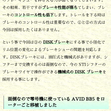
らブレーキシューを押さえる力が弱くなってしまいます。
フ
その結果、若干ですが
ブレーキ性能が落ち
てしまい、ブレ
ォ
ーキの
コントロール性も低下
します。トレールを下る時は
ー
ブレーキのコントロール性は重要なので、①と②の方式は
今回は採用したくはありません。
ク
で
という事で今回は③の
DISKブレーキ
にする事で小径化で
対
リム位置の変化によるブレーキシューの問題を対応しま
応
す。DISKブレーキには、油圧式と機械式がありますが、シ
し
フターまで交換するのは面倒なので、今の STIシフターの
ブレーキワイヤで操作ができる
機械式の DISK ブレーキ
を
ま
採用する事にします。
す
6.
リ
面倒なので零号機に使っている AVID BB5 をロ
ーターごと移植しました
ア