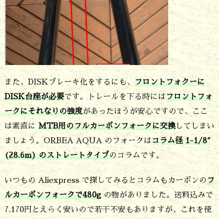
また、DISKブレーキ化をするにも、
フロントフォクーに
DISK台座が必要
です。トレールを下る時には
フロントフォ
ークにそれなりの強度
があったほうが安心ですので、ここ
は素直に
MTB用のフルカーボンフォークに交換
してしまい
ましょう。ORBEA AQUA のフォークは
コラム径 1-1/8″
(28.6m) のストレートタイプ
のコラムです。
いつもの Aliexpress で探してみるとコラムもカーボンの
フ
ルカーボンフォークで480g
の物がありました。送料込みで
7,170円とえらく安いので若干不安もありますが、これを使