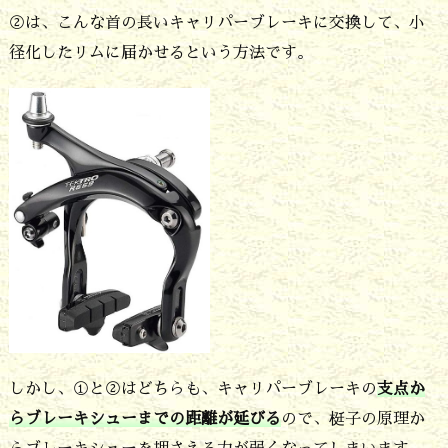
②は、こんな首の長いキャリパーブレーキに交換して、小
ォ
径化したリムに届かせるという方法です。
ー
ク
は
M
T
B
用
の
カ
ー
しかし、①と②はどちらも、キャリパーブレーキの
支点か
ボ
らブレーキシューまでの距離が延びる
ので、梃子の原理か
ン