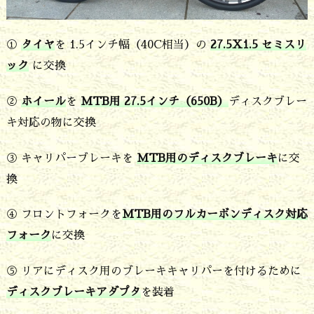
下
る
①
タイヤ
を 1.5インチ幅（40C相
当）の
27.5X1.5 セミスリ
ック
に交換
六
甲
②
ホイール
を
MTB用 27.5インチ（650B）
ディスクブレー
山
キ対応の物に交換
遊
③ キャリパーブレーキを
MTB用のディスクブレーキ
に交
び
換
仕
様
④ フロントフォークを
MTB用のフルカーボンディスク対応
の
フォーク
に交換
バ
⑤ リアにディスク用のブレーキキャリパーを付けるために
イ
ディスクブレーキアダプタ
を装着
ク