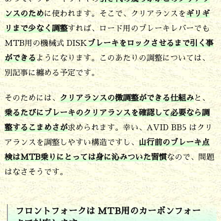
し
ンスのため
に使われます。そこで、クリアランスを
ギリギ
ま
リまで少なく調整
すれば、ロード用のブレーキレバーでも
す
MTB用の機械式 DISK
ブレーキをロックさせるまで引く事
7.
ができる
ようになります。このあたりの調整については、
六
別記事に纏める予定です。
甲
そのためには、
クリアランスの微調整ができる仕組み
と、
山
乗るたびにブレーキのクリアランスを確認して必要なら調
仕
整するこまめさが
求められます。幸い、AVID BB5 はクリ
様
アランスを調整しやすい構造ですし、
山行前のブレーキ点
っ
検はMTB乗りにとっては身に沁みついた習慣
なので、問題
はなさそうです。
て
そ
も
フロントフォークは MTB用のカーボンフォー