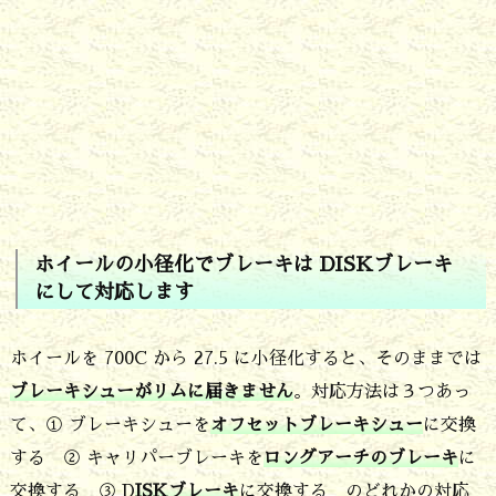
る
A
V
I
D
B
B
5
ホイールの小径化でブレーキは DISKブレーキ
にして対応します
を
ロ
ホイールを 700C から 27.5 に小径化すると、そのままでは
ー
ブレーキシューがリムに届きません
。対応方法は３つあっ
タ
て、① ブレーキシューを
オフセットブレーキシュー
に交換
ー
する ② キャリパーブレーキを
ロングアーチのブレーキ
に
ご
交換する ③ D
ISKブレーキ
に交換する のどれかの対応