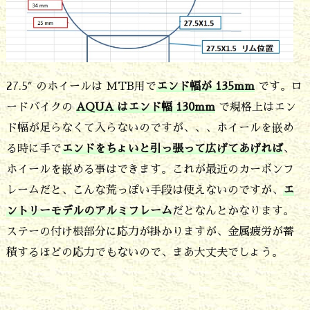
面
倒
な
の
27.5″ のホイールは MTB用で
エンド幅が 135mm
です。ロ
で
ードバイクの
AQUA はエンド幅 130mm
で規格上はエン
零
ド幅が足らなくて入らないのですが、、、ホイールを嵌め
号
る時に手で
エンドをちょいと引っ張って広げてあげれば
、
機
ホイールを嵌める事はできます。これが最近のカーボンフ
レームだと、こんな荒っぽい手段は使えないのですが、
エ
に
ントリーモデルのアルミフレーム
だとなんとかなります。
使
ステーの付け根部分に応力が掛かりますが、金属疲労が蓄
っ
積するほどの応力でもないので、まあ大丈夫でしょう。
て
い