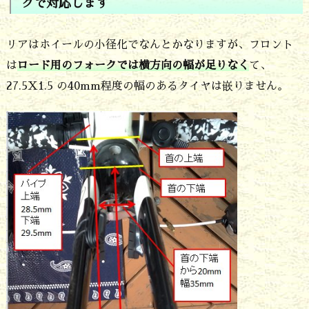
そ
クで対応します
も
リアはホイールの小径化でなんとかなりますが、フロント
何？？
は
ロード用のフォークでは横方向の幅が足りなく
て、
27.5X1.5 の40mm程度の幅のあるタイヤは嵌りません。