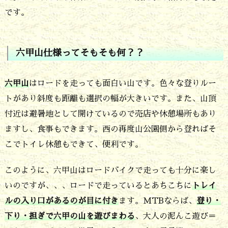
です。
六甲山仕様ってそもそも何？？
六甲山
はロードを走っても面白い山です。色々な登りルー
トがあり斜度も距離も選択の幅が大きいです。また、山頂
付近は避暑地として開けているので売店や休憩場所もあり
ますし、食事もできます。西の再度山公園側から登ればそ
こでトイレ休憩もできて、便利です。
このように、六甲山はロードバイクで走っても十分に楽し
いのですが、、、ロードで走っているとあちこちに
トレイ
ルの入り口があるのが目に付き
ます。MTBならば、
登り・
下り・担ぎで六甲の山を遊びまわる
、大人の泥んこ遊び＝