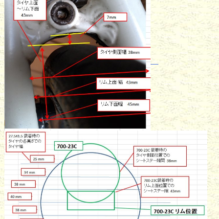
ブ
レ
ー
キ
に
し
て
対
応
し
ま
す
4.