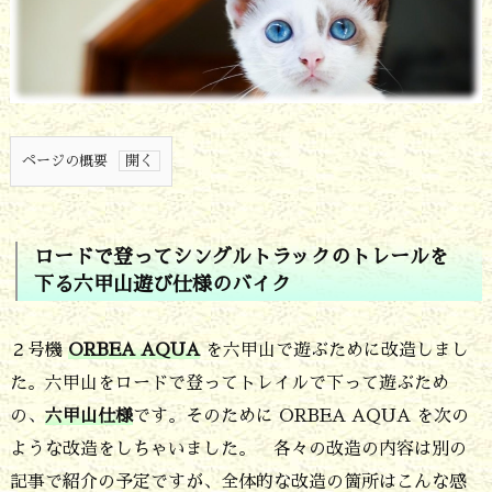
ページの概要
1.
ロ
ロードで登ってシングルトラックのトレールを
ー
下る六甲山遊び仕様のバイク
ド
で
２号機
ORBEA AQUA
を六甲山で遊ぶために改造しまし
登
た。六甲山をロードで登ってトレイルで下って遊ぶため
の、
六甲山仕様
です。そのために ORBEA AQUA を次の
っ
ような改造をしちゃいました。 各々の改造の内容は別の
て
記事で紹介の予定ですが、全体的な改造の箇所はこんな感