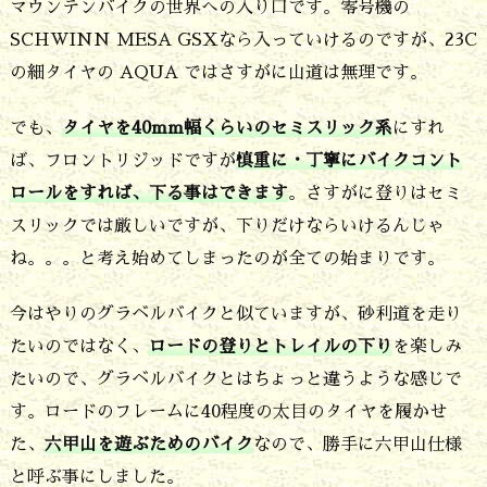
マウンテンバイクの世界への入り口です。零号機の
SCHWINN MESA GSXなら入っていけるのですが、23C
の細タイヤの AQUA ではさすがに山道は無理です。
でも、
タイヤを40mm幅くらいのセミスリック系
にすれ
ば、フロントリジッドですが
慎重に・丁寧にバイクコント
ロールをすれば、下る事はできます
。さすがに登りはセミ
スリックでは厳しいですが、下りだけならいけるんじゃ
ね。。。と考え始めてしまったのが全ての始まりです。
今はやりのグラベルバイクと似ていますが、砂利道を走り
たいのではなく、
ロードの登りとトレイルの下り
を楽しみ
たいので、グラベルバイクとはちょっと違うような感じで
す。ロードのフレームに40程度の太目のタイヤを履かせ
た、
六甲山を遊ぶためのバイク
なので、勝手に六甲山仕様
と呼ぶ事にしました。