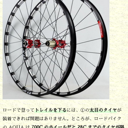
す
る
た
め
に
ホ
イ
ー
ル
を
2
ロードで登って
トレイルを下る
には、①の
太目のタイヤ
が
7.
装着できれば問題はありません。ところが、ロードバイク
5
の AQUA は
700C のホイールだと 28C までのタイヤが限