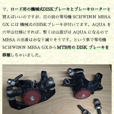
の
で、
ロード用の機械式DISKブレーキとブレーキローター
を
D
買えばいいのですが、目の前の零号機 SCHWINN MESA
I
GX には 機械式のDISKブレーキが付いてます。AQUA を
S
六甲山仕様にすれば、暫くは山遊びは AQUA になるので
K
MESA の出番はかなり減りそうです。という事で零号機
SCHWINN MESA GXから
MTB用の DISK ブレーキを
ブ
移植
しちゃいました。
レ
ー
キ
化
は
D
S