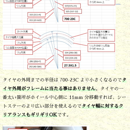
小
径
化
で
ブ
レ
ー
キ
タイヤの外周までの半径は 700-23C より小さくなるので
タ
は
イヤ外周がフレームに当たる事はありません
。タイヤの一
D
番太い箇所がホイール中心側に 11mm 分移動すれば、シー
I
トステーのより広い部分を使えるので
タイヤ幅に対するク
S
リアランスもギリギリOK
です。
K