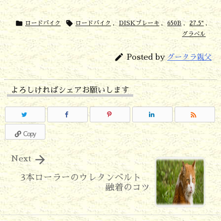


ロードバイク
ロードバイク
,
DISKブレーキ
,
650B
,
27.5"
,
グラベル

Posted by
グータラ親父
よろしければシェアお願いします

Copy

Next
3本ローラーのウレタンベルト
融着のコツ