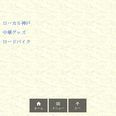
ローカル神戸
中華グッズ
ロードバイク



メニュー
上へ
ホーム