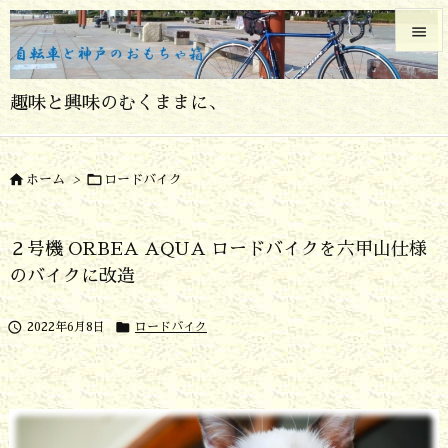


メニュ
趣味と興味のむくままに、

サイド



ホーム
>
ロードバイク
前へ

２号機 ORBEA AQUA ロードバイクを六甲山仕様
次へ
のバイクに改造

検索


2022年6月8日
ロードバイク