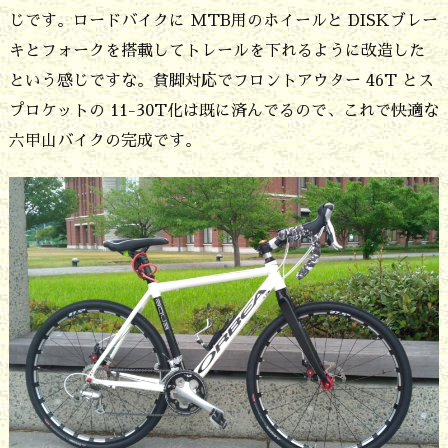
シ
じです。ロードバイクに MTB用のホイールと DISKブレー
ン
キとフォークを搭載してトレールを下れるように改造した
グ
という感じですな。貧脚対応でフロントアウター 46T とス
ル
プロケットの 11-30T化は既に済んでるので、これで快適な
ト
六甲山バイクの完成です。
ラ
ッ
ク
の
ト
レ
ー
ル
を