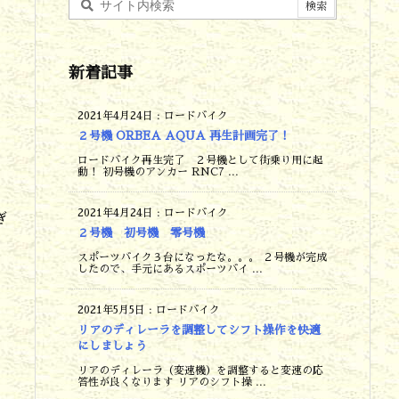
新着記事
2021年4月24日
:
ロードバイク
２号機 ORBEA AQUA 再生計画完了！
ロードバイク再生完了 ２号機として街乗り用に起
動！ 初号機のアンカー RNC7 ...
2021年4月24日
:
ロードバイク
ぎ
２号機 初号機 零号機
スポーツバイク３台になったな。。。 ２号機が完成
したので、手元にあるスポーツバイ ...
2021年5月5日
:
ロードバイク
リアのディレーラを調整してシフト操作を快適
にしましょう
リアのディレーラ（変速機）を調整すると変速の応
答性が良くなります リアのシフト操 ...