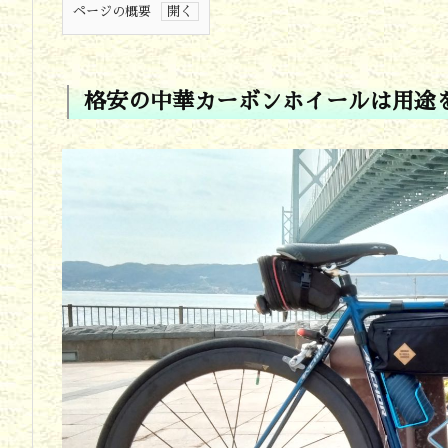
ページの概要
1.
格
格安の中華カーボンホイールは用途
安
の
中
華
カ
ー
ボ
ン
ホ
イ