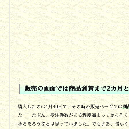
画
面
で
は
商
品
到
着
ま
販売の画面では商品到着まで2カ月と
で
2
購入したのは1月30日で、その時の販売ページでは
商
カ
た。 たぶん、受注件数がある程度溜まってから作り
月
あるだろうなとは思っていました。でもまあ、暖かく