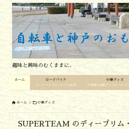
趣味と興味のむくままに、
ホーム
ロードバイク
中華グッズ
ロードバイクについての記事
中華製のB級グッズについて


ホーム
>
中華グッズ
SUPERTEAM のディープリ