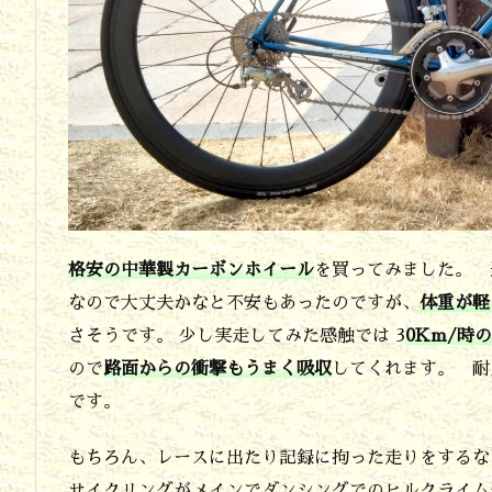
ー
ル
は
用
途
を
限
れ
格安の中華製カーボンホイール
を買ってみました。 
ば
なので大丈夫かなと不安もあったのですが、
体重が軽
さそうです。 少し実走してみた感触では 3
0Km/時
結
ので
路面からの衝撃もうまく吸収
してくれます。 耐
構
です。
使
え
もちろん、レースに出たり記録に拘った走りをするな
そ
サイクリングがメインでダンシングでのヒルクライム