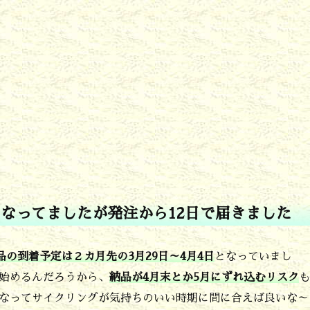
なってましたが発注から12日で届きました
品の到着予定は２カ月先の3月29日～4月4日
となっていまし
始めるんだろうから、
納品が4月末とか5月にずれ込むリスク
も
なってサイクリングが気持ちのいい時期に間に合えば良いな～